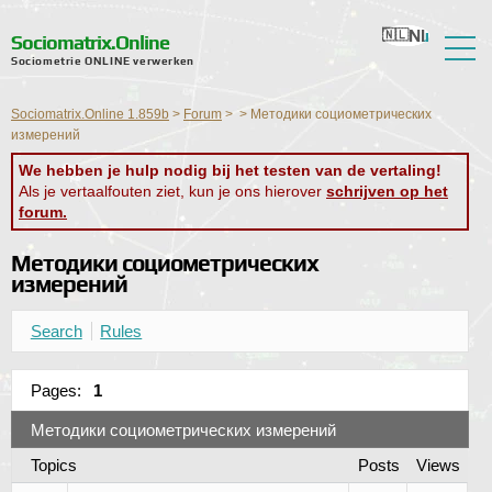
Nl
Ru
En
Ua
Ro
Sociomatrix.Online
Sociometrie ONLINE verwerken
Over de service
Sociomatrix.Online 1.859b
>
Forum
>
>
Методики социометрических
Recensies
измерений
We hebben je hulp nodig bij het testen van de vertaling!
Hulp
Als je vertaalfouten ziet, kun je ons hierover
schrijven op het
forum.
Forum
Методики социометрических
Nieuws
измерений
Contactgegevens
Search
Rules
Pages:
1
Методики социометрических измерений
Topics
Posts
Views