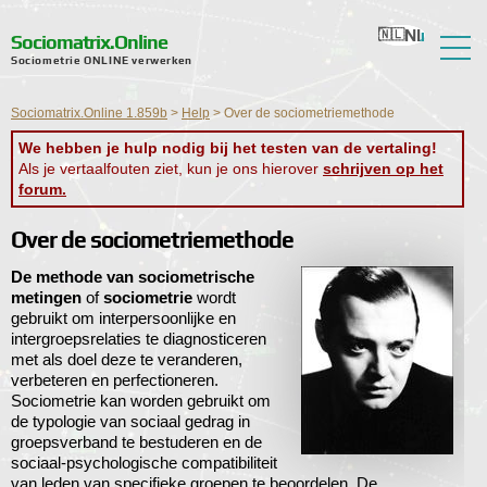
Nl
Ru
En
Ua
Ro
Sociomatrix.Online
Sociometrie ONLINE verwerken
Over de service
Sociomatrix.Online 1.859b
>
Help
>
Over de sociometriemethode
Recensies
We hebben je hulp nodig bij het testen van de vertaling!
Als je vertaalfouten ziet, kun je ons hierover
schrijven op het
Hulp
forum.
Forum
Over de sociometriemethode
Nieuws
De methode van sociometrische
metingen
of
sociometrie
wordt
Contactgegevens
gebruikt om interpersoonlijke en
intergroepsrelaties te diagnosticeren
met als doel deze te veranderen,
verbeteren en perfectioneren.
Sociometrie kan worden gebruikt om
de typologie van sociaal gedrag in
groepsverband te bestuderen en de
sociaal-psychologische compatibiliteit
van leden van specifieke groepen te beoordelen. De