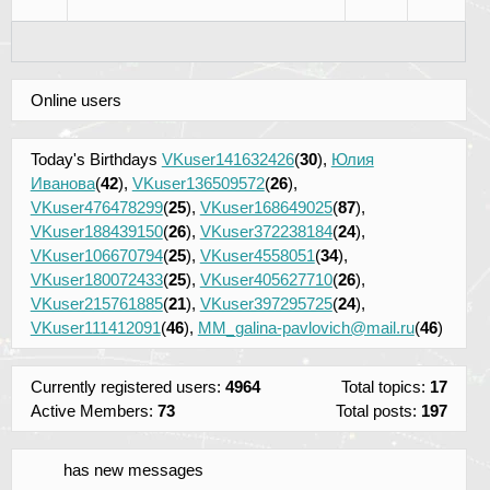
Online users
Today's Birthdays
VKuser141632426
(
30
),
Юлия
Иванова
(
42
),
VKuser136509572
(
26
),
VKuser476478299
(
25
),
VKuser168649025
(
87
),
VKuser188439150
(
26
),
VKuser372238184
(
24
),
VKuser106670794
(
25
),
VKuser4558051
(
34
),
VKuser180072433
(
25
),
VKuser405627710
(
26
),
VKuser215761885
(
21
),
VKuser397295725
(
24
),
VKuser111412091
(
46
),
MM_galina-pavlovich@mail.ru
(
46
)
Currently registered users:
4964
Total topics:
17
Active Members:
73
Total posts:
197
has new messages