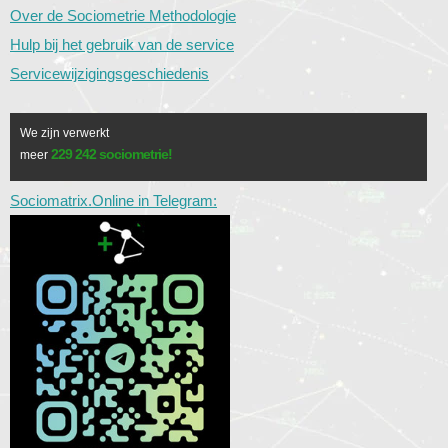
Over de Sociometrie Methodologie
Hulp bij het gebruik van de service
Servicewijzigingsgeschiedenis
We zijn verwerkt
229 242 sociometrie!
meer
Sociomatrix.Online in Telegram: