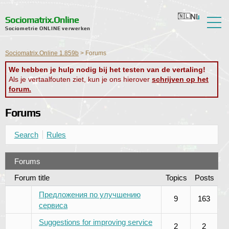
Nl
Ru
En
Ua
Ro
Sociomatrix.Online
Sociometrie ONLINE verwerken
Over de service
Sociomatrix.Online 1.859b
>
Forums
Recensies
We hebben je hulp nodig bij het testen van de vertaling!
Als je vertaalfouten ziet, kun je ons hierover
schrijven op het
Hulp
forum.
Forum
Forums
Nieuws
Search
Rules
Contactgegevens
Forums
Forum title
Topics
Posts
Предложения по улучшению
9
163
сервиса
Suggestions for improving service
2
2