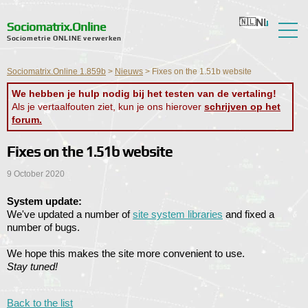
Nl
Ru
En
Ua
Ro
Sociomatrix.Online
Sociometrie ONLINE verwerken
Over de service
Sociomatrix.Online 1.859b
>
Nieuws
>
Fixes on the 1.51b website
Recensies
We hebben je hulp nodig bij het testen van de vertaling!
Als je vertaalfouten ziet, kun je ons hierover
schrijven op het
Hulp
forum.
Forum
Fixes on the 1.51b website
Nieuws
9 October 2020
Contactgegevens
System update:
We've updated a number of
site system libraries
and fixed a
number of bugs.
We hope this makes the site more convenient to use.
Stay tuned!
Back to the list